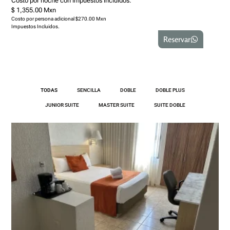
Costo por noche con impuestos incluidos:
$ 1,355.00 Mxn
Costo por persona adicional $270.00 Mxn
Impuestos Incluidos.
Reservar
TODAS
SENCILLA
DOBLE
DOBLE PLUS
JUNIOR SUITE
MASTER SUITE
SUITE DOBLE